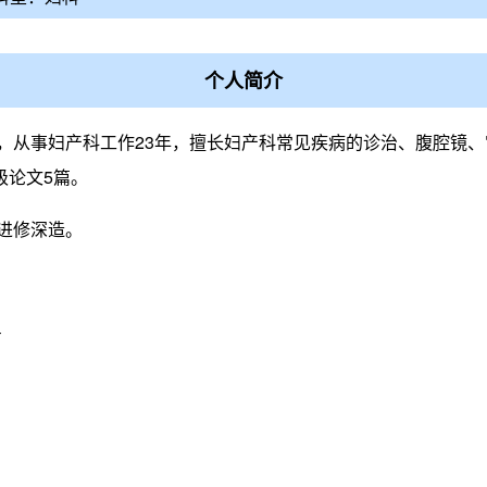
个人简介
系，从事妇产科工作23年，擅长妇产科常见疾病的诊治、腹腔镜
级论文5篇。
院进修深造。
号