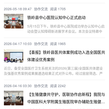
心医院呼吸科主任冯献荣、护士长刘烨莅临我院参
与调研工作。铁岭县中心医院院长姜风出席会议并
2026-05-18 09:47
协作交流
阅读 1705
致辞，我院呼吸与危重症医学科主任王娜作工作汇
报。会上，王娜主
铁岭县中心医院认知中心正式启动
5月15日下午，铁岭县中心医院成功举办认知中心启
动会暨认知障碍新进展学术会议。本次会议特邀中
国医科大学附属第一医院神经内科刘华岩教授莅临
指导，医院相关科室负责人参加会议。活动由中西
2026-04-17 10:03
协作交流
阅读 1965
医结合科主任王雅美主持。院长姜风在致辞中指
出，随着人口老龄化
【喜报】铁岭县医共体案例成功入选全国医共
体建设优秀案例
近日，备受全国医疗卫生系统关注的2026(第三届)全国医共体建设
及强基优秀案例成果展遴选结果正式对外公布。经过层层筛选、严
格评审与专业论证，铁岭市铁岭县医共体精心报送的《总院下沉体
检重塑县域慢病全流程管理》实践案例，凭借创新的服务模式、扎
2026-04-16 03:30
协作交流
阅读 2242
实
【生殖健康共守护，医联协作启新程】我院与
中国医科大学附属生殖医院举办辅助生殖健康
专科医疗联合体授牌仪式